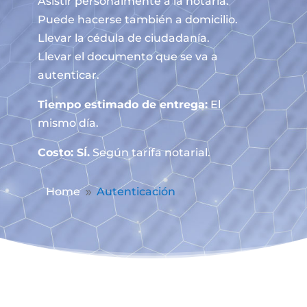
Asistir personalmente a la notaría.
Puede hacerse también a domicilio.
Llevar la cédula de ciudadanía.
Llevar el documento que se va a
autenticar.
Tiempo estimado de entrega:
El
mismo día.
Costo: SÍ.
Según tarifa notarial.
Home
Autenticación
9