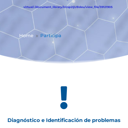
virtual/-/document_library/bGsp2IjUBdeu/view_file/39121905
Home
Participa
9

Diagnóstico e Identificación de problemas