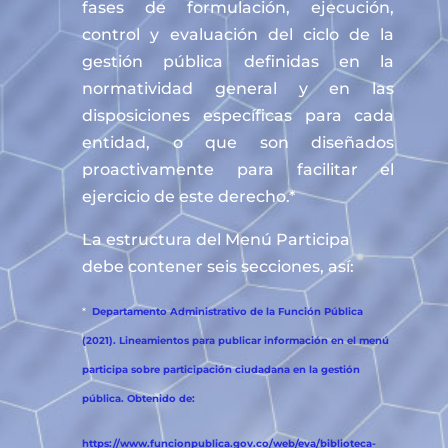
fases de formulación, ejecución,
control y evaluación del ciclo de la
gestión pública definidas en la
normatividad general y en las
disposiciones específicas para cada
entidad, o que son diseñados
proactivamente para facilitar el
ejercicio de este derecho.*
La estructura del Menú Participa
debe contener seis secciones, así:
*
Departamento Administrativo de la Función Pública
(2021). Lineamientos para publicar información en el menú
participa sobre participación ciudadana en la gestión
pública. Obtenido de:
https://www.funcionpublica.gov.co/web/eva/biblioteca-