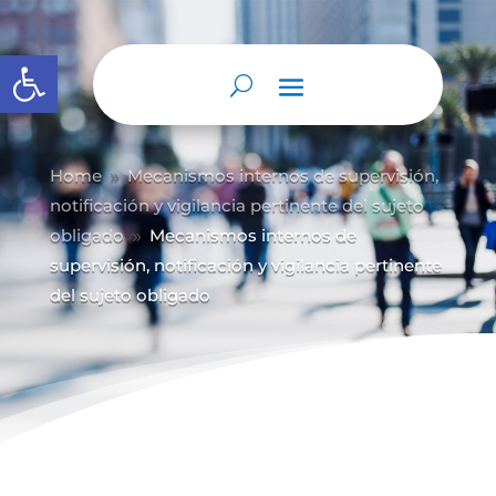
Abrir barra de herramientas
Home
Mecanismos internos de supervisión,
9
notificación y vigilancia pertinente del sujeto
obligado
Mecanismos internos de
9
supervisión, notificación y vigilancia pertinente
del sujeto obligado